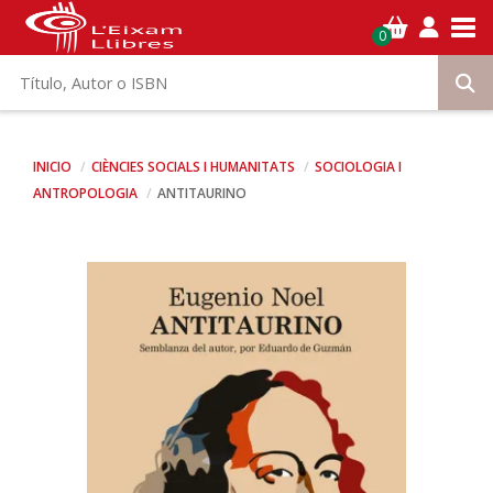
Tog
0
INICIO
CIÈNCIES SOCIALS I HUMANITATS
SOCIOLOGIA I
ANTROPOLOGIA
ANTITAURINO