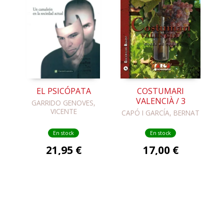
EL PSICÓPATA
COSTUMARI
VALENCIÀ / 3
GARRIDO GENOVES,
VICENTE
CAPÓ I GARCÍA, BERNAT
En stock
En stock
21,95 €
17,00 €