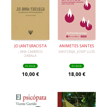
JO (ANTI)RACISTA
ANIMETES SANTES
, ANA CAMEROS
SANTONJA, JOSEP LLUÍS
ZABALA
En stock
En stock
10,00 €
18,00 €