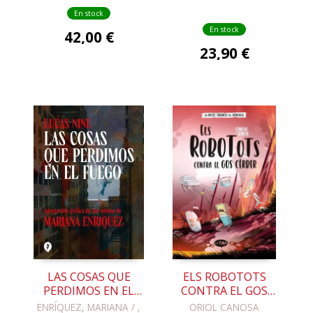
En stock
En stock
42,00 €
23,90 €
LAS COSAS QUE
ELS ROBOTOTS
PERDIMOS EN EL
CONTRA EL GOS
FUEGO
CÈRBER
ENRÍQUEZ, MARIANA / ,
ORIOL CANOSA