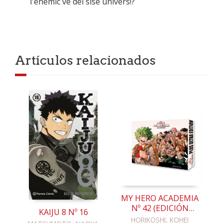
l'enemic ve del sisè univers!?
Artículos relacionados
MY HERO ACADEMIA
Nº 42 (EDICIÓN
KAIJU 8 Nº 16
ESPECIAL COFRE)
HORIKOSHI, KOHEI