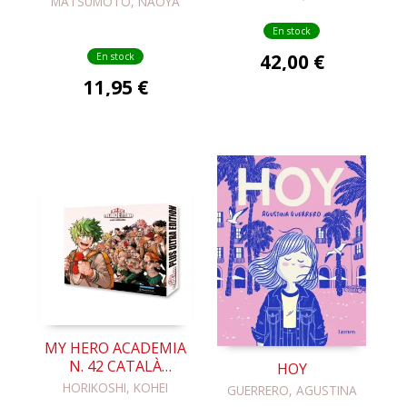
MATSUMOTO, NAOYA
En stock
42,00 €
En stock
11,95 €
MY HERO ACADEMIA
N. 42 CATALÀ
HOY
(EDICIÓ ESPECIAL
HORIKOSHI, KOHEI
GUERRERO, AGUSTINA
COFE)