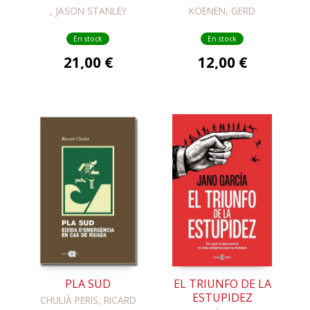
, JASON STANLEY
KOENEN, GERD
En stock
En stock
21,00 €
12,00 €
PLA SUD
EL TRIUNFO DE LA
ESTUPIDEZ
CHULIÀ PERIS, RICARD