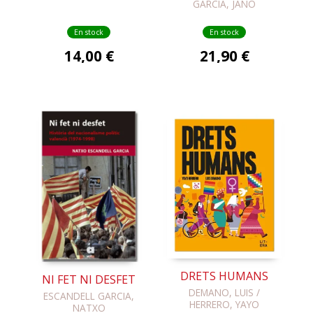
GARCÍA, JANO
En stock
En stock
14,00 €
21,90 €
DRETS HUMANS
NI FET NI DESFET
DEMANO, LUIS /
ESCANDELL GARCIA,
HERRERO, YAYO
NATXO