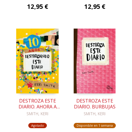
12,95 €
12,95 €
DESTROZA ESTE
DESTROZA ESTE
DIARIO. AHORA A
DIARIO. BURBUJAS
TODO COLOR (10
SMITH, KERI
SMITH, KERI
AÑOS
DESTROZANDO
Agotado
Disponible en 1 semana
ESTE DIARIO)