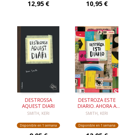
12,95 €
10,95 €
DESTROSSA
DESTROZA ESTE
AQUEST DIARI
DIARIO. AHORA A
TODO COLOR
SMITH, KERI
SMITH, KERI
Disponible en 1 semana
Disponible en 1 semana