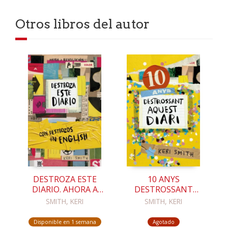
Otros libros del autor
DESTROZA ESTE
10 ANYS
DIARIO. AHORA A
DESTROSSANT
TODO COLOR Y CON
AQUEST DIARI
SMITH, KERI
SMITH, KERI
DESTROZOS IN
ENGLISH
Disponible en 1 semana
Agotado