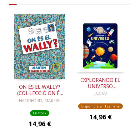
EXPLORANDO EL
UNIVERSO
ON ÉS EL WALLY?
(LATA+STICKERS
(COL·LECCIÓ ON ÉS
, AA.VV.
BRILLAN OSCU
WALLY?)
HANDFORD, MARTIN
Disponible en 1 semana
En stock
14,96 €
14,96 €