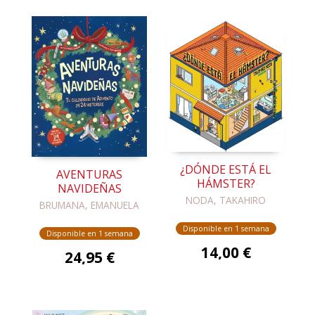
¿DÓNDE ESTÁ EL
AVENTURAS
HÁMSTER?
NAVIDEÑAS
NODA, TAKAHIRO
BRUMANA, EMANUELA
Disponible en 1 semana
Disponible en 1 semana
14,00 €
24,95 €