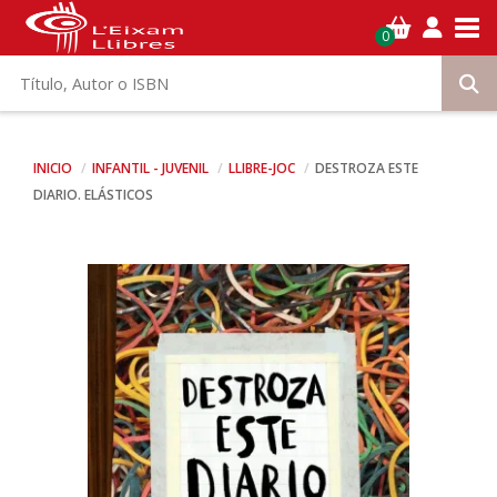
Tog
0
INICIO
INFANTIL - JUVENIL
LLIBRE-JOC
DESTROZA ESTE
DIARIO. ELÁSTICOS