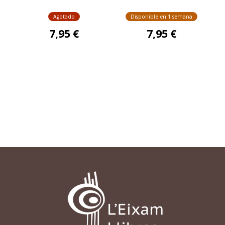
PUERTO
ESCONDIDO 2)
Agotado
Disponible en 1 semana
7,95 €
7,95 €