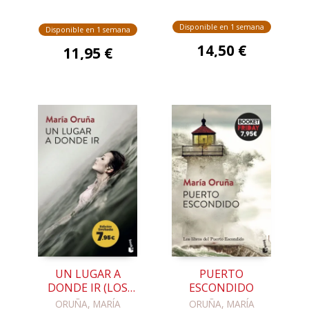
Disponible en 1 semana
Disponible en 1 semana
14,50 €
11,95 €
UN LUGAR A
PUERTO
DONDE IR (LOS
ESCONDIDO
LIBROS DEL
ORUÑA, MARÍA
ORUÑA, MARÍA