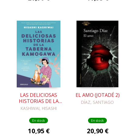
LAS DELICIOSAS
EL AMO (JOTADÉ 2)
HISTORIAS DE LA
DÍAZ, SANTIAGO
TABERNA
KASHIWAI, HISASHI
KAMOGAWA
(TABERNA
En stock
En stock
KAMOGAWA 2)
10,95 €
20,90 €