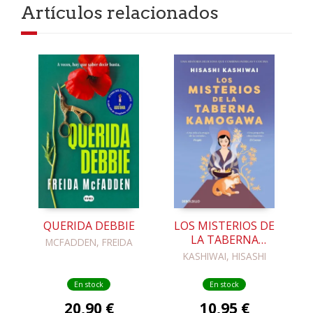
Artículos relacionados
QUERIDA DEBBIE
LOS MISTERIOS DE
LA TABERNA
MCFADDEN, FREIDA
KAMOGAWA
KASHIWAI, HISASHI
(TABERNA
KAMOGAWA 1)
En stock
En stock
20,90 €
10,95 €