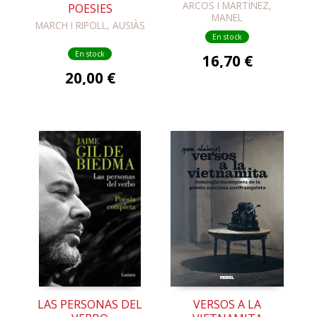
ARCOS I MARTÍNEZ,
POESIES
MANEL
MARCH I RIPOLL, AUSIÀS
En stock
En stock
16,70 €
20,00 €
LAS PERSONAS DEL
VERSOS A LA