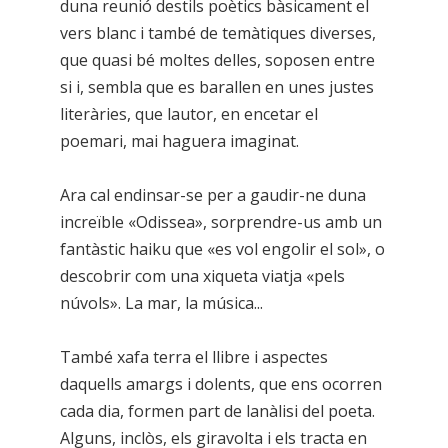
duna reunió destils poètics bàsicament el
vers blanc i també de temàtiques diverses,
que quasi bé moltes delles, soposen entre
si i, sembla que es barallen en unes justes
literàries, que lautor, en encetar el
poemari, mai haguera imaginat.
Ara cal endinsar-se per a gaudir-ne duna
increïble «Odissea», sorprendre-us amb un
fantàstic haiku que «es vol engolir el sol», o
descobrir com una xiqueta viatja «pels
núvols». La mar, la música...
També xafa terra el llibre i aspectes
daquells amargs i dolents, que ens ocorren
cada dia, formen part de lanàlisi del poeta.
Alguns, inclòs, els giravolta i els tracta en