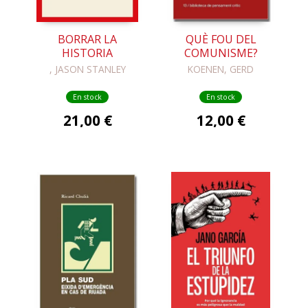
BORRAR LA
QUÈ FOU DEL
HISTORIA
COMUNISME?
, JASON STANLEY
KOENEN, GERD
En stock
En stock
21,00 €
12,00 €