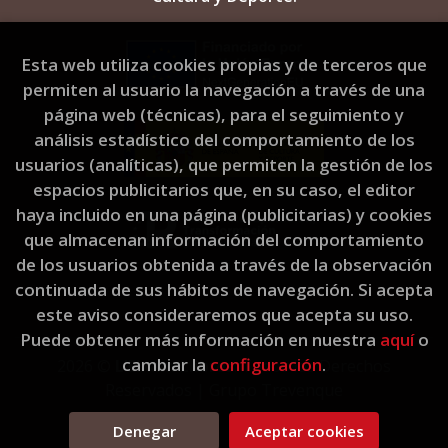
Esta web utiliza cookies propias y de terceros que
permiten al usuario la navegación a través de una
página web (técnicas), para el seguimiento y
análisis estadístico del comportamiento de los
usuarios (analíticas), que permiten la gestión de los
espacios publicitarios que, en su caso, el editor
haya incluido en una página (publicitarias) y cookies
que almacenan información del comportamiento
de los usuarios obtenida a través de la observación
continuada de sus hábitos de navegación. Si acepta
este aviso consideraremos que acepta su uso.
Puede obtener más información en nuestra
aquí
o
cambiar la
configuración
.
2026 ©
L'Eixam Llibres
. Todos los Derechos
Reservados |
Grupo Trevenque
Denegar
Aceptar cookies