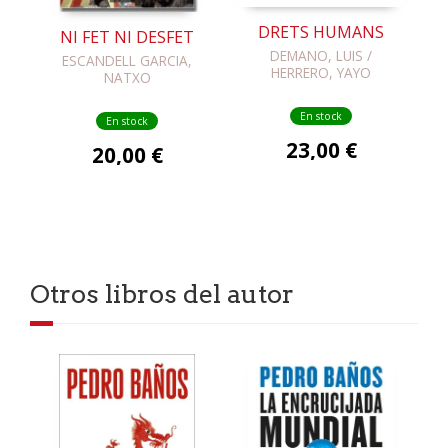
DRETS HUMANS
NI FET NI DESFET
DEMANO, LUIS /
ESCANDELL GARCIA,
HERRERO, YAYO
NATXO
En stock
En stock
23,00 €
20,00 €
Otros libros del autor