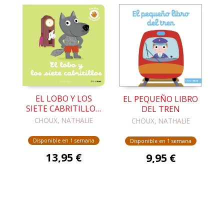
EL LOBO Y LOS
EL PEQUEÑO LIBRO
SIETE CABRITILLOS.
DEL TREN
CUENTO CON
CHOUX, NATHALIE
CHOUX, NATHALIE
TEXTURAS
Disponible en 1 semana
Disponible en 1 semana
13,95 €
9,95 €