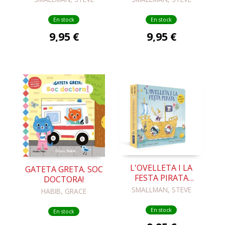
VA VENIR A SOPAR.
VA VENIR A SOPAR.
LLIBRE DE CARTRÓ
LLIBRE DE CARTRÓ
En stock
En stock
AMB
AMB
9,95 €
9,95 €
L'OVELLETA I LA
GATETA GRETA. SOC
FESTA PIRATA
DOCTORA!
(LLIBRE DE CARTRÓ)
SMALLMAN, STEVE
HABIB, GRACE
En stock
En stock