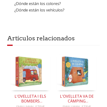
¿Dónde están los colores?
¿Dónde están los vehículos?
Artículos relacionados
L'OVELLETA I ELS
L'OVELLETA VA DE
BOMBERS
CÀMPING
(L'OVELLETA QUE
(L'OVELLETA QUE
SMALLMAN, STEVE
SMALLMAN, STEVE