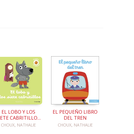
EL LOBO Y LOS
EL PEQUEÑO LIBRO
IETE CABRITILLOS.
DEL TREN
CUENTO CON
CHOUX, NATHALIE
CHOUX, NATHALIE
TEXTURAS