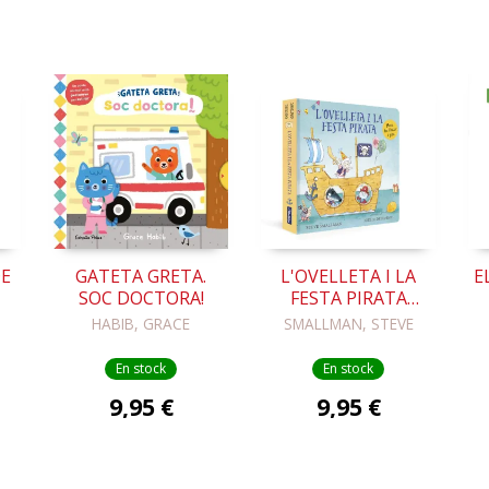
DE
GATETA GRETA.
L'OVELLETA I LA
E
SOC DOCTORA!
FESTA PIRATA
E
(LLIBRE DE
HABIB, GRACE
SMALLMAN, STEVE
R.
CARTRÓ)
RÓ
En stock
En stock
9,95 €
9,95 €