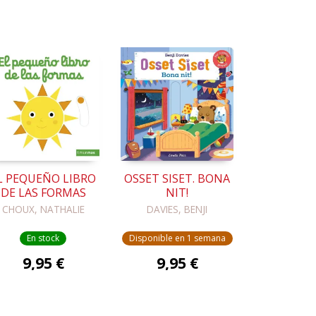
L PEQUEÑO LIBRO
OSSET SISET. BONA
DE LAS FORMAS
NIT!
CHOUX, NATHALIE
DAVIES, BENJI
En stock
Disponible en 1 semana
9,95 €
9,95 €