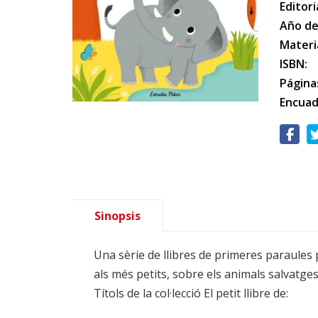
Editori
Año de
Materi
ISBN:
Página
Encuad
Sinopsis
Una sèrie de llibres de primeres paraules p
als més petits, sobre els animals salvatges;
Títols de la col·lecció El petit llibre de: