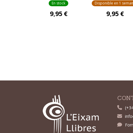
En stock
Disponible en 1 sema
9,95 €
9,95 €
CON
(+3
inf
For