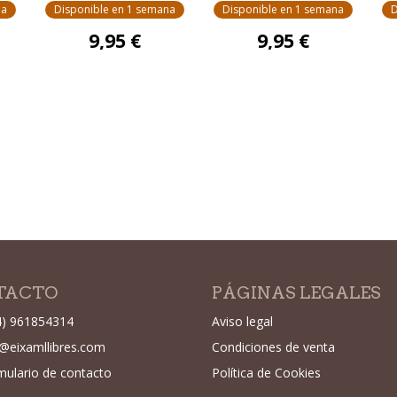
na
Disponible en 1 semana
Disponible en 1 semana
D
9,95 €
9,95 €
TACTO
PÁGINAS LEGALES
4) 961854314
Aviso legal
o@eixamllibres.com
Condiciones de venta
mulario de contacto
Política de Cookies