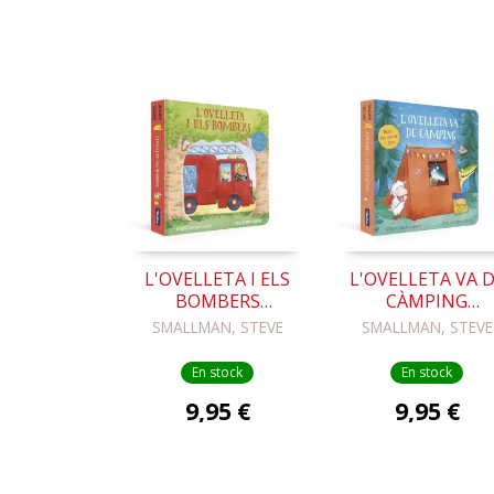
L'OVELLETA I ELS
L'OVELLETA VA 
BOMBERS
CÀMPING
(L'OVELLETA QUE
(L'OVELLETA QU
SMALLMAN, STEVE
SMALLMAN, STEVE
VA VENIR A SOPAR.
VA VENIR A SOPA
LLIBRE DE CARTRÓ
LLIBRE DE CART
En stock
En stock
AMB
AMB
9,95 €
9,95 €