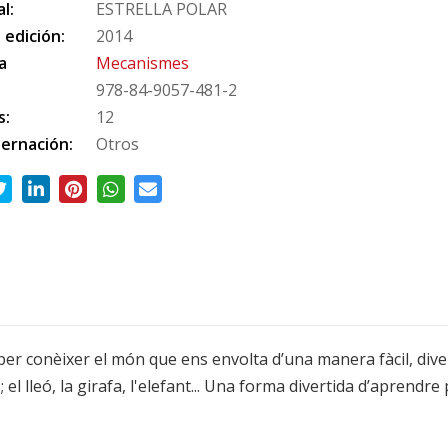
al:
ESTRELLA POLAR
 edición:
2014
a
Mecanismes
978-84-9057-481-2
s:
12
ernación:
Otros
er conèixer el món que ens envolta d’una manera fàcil, diverti
 el lleó, la girafa, l'elefant... Una forma divertida d’aprendr