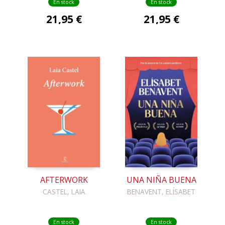
En stock
En stock
21,95 €
21,95 €
AFTERWORK
UNA NIÑA BUENA
CASTEL, LAIA
BENAVENT, ELÍSABET
En stock
En stock