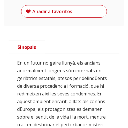
Añadir a favoritos
Sinopsis
En un futur no gaire llunyà, els ancians
anormalment longeus són internats en
geriàtrics estatals, atesos per delinqüents
de diversa procedència i formació, que hi
redimeixen així les seves condemnes. En
aquest ambient enrarit, aïllats als confins
dEuropa, els protagonistes es demanen
sobre el sentit de la vida i la mort, mentre
tracten desbrinar el pertorbador misteri