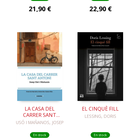
21,90 €
22,90 €
LA CASA DEL
EL CINQUÈ FILL
CARRER SANT
LESSING, DORIS
ANTONI
USÓ I MAÑANOS, JOSEP
En stock
En stock