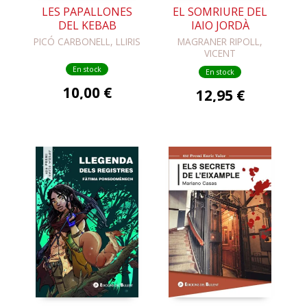
LES PAPALLONES
EL SOMRIURE DEL
DEL KEBAB
IAIO JORDÀ
PICÓ CARBONELL, LLIRIS
MAGRANER RIPOLL,
VICENT
En stock
En stock
10,00 €
12,95 €