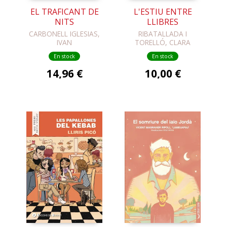
EL TRAFICANT DE
L'ESTIU ENTRE
NITS
LLIBRES
CARBONELL IGLESIAS,
RIBATALLADA I
IVAN
TORELLÓ, CLARA
En stock
En stock
14,96 €
10,00 €