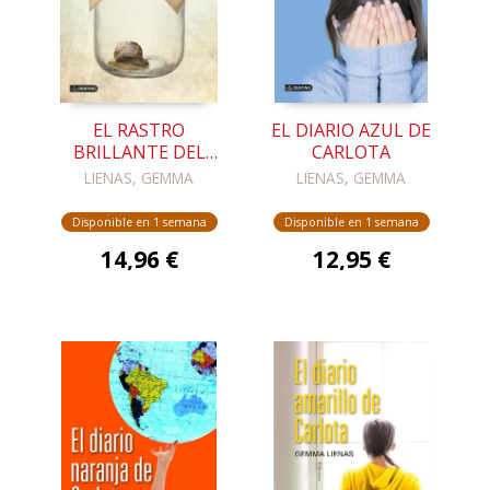
EL RASTRO
EL DIARIO AZUL DE
BRILLANTE DEL
CARLOTA
CARACOL
LIENAS, GEMMA
LIENAS, GEMMA
Disponible en 1 semana
Disponible en 1 semana
14,96 €
12,95 €