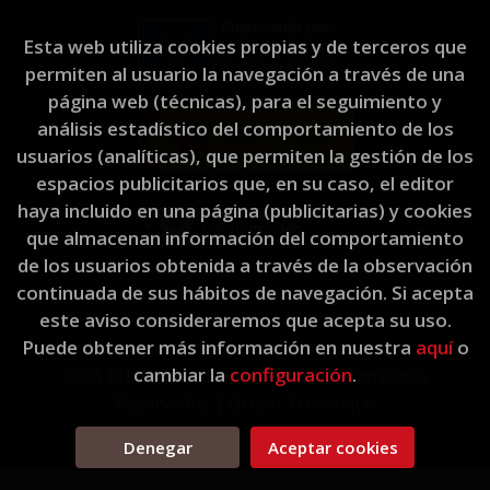
Esta web utiliza cookies propias y de terceros que
permiten al usuario la navegación a través de una
página web (técnicas), para el seguimiento y
análisis estadístico del comportamiento de los
usuarios (analíticas), que permiten la gestión de los
espacios publicitarios que, en su caso, el editor
haya incluido en una página (publicitarias) y cookies
que almacenan información del comportamiento
de los usuarios obtenida a través de la observación
continuada de sus hábitos de navegación. Si acepta
este aviso consideraremos que acepta su uso.
Puede obtener más información en nuestra
aquí
o
cambiar la
configuración
.
2026 ©
L'Eixam Llibres
. Todos los Derechos
Reservados |
Grupo Trevenque
Denegar
Aceptar cookies