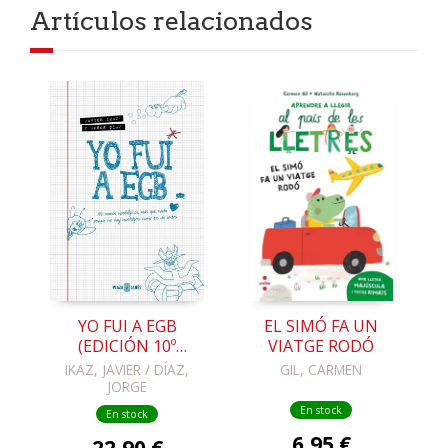
Artículos relacionados
YO FUI A EGB
EL SIMÓ FA UN
(EDICIÓN 10º
VIATGE RODÓ
ANIVERSARIO)
IKAZ, JAVIER / DÍAZ,
GIL, CARMEN
JORGE
En stock
En stock
6,95 €
22,90 €