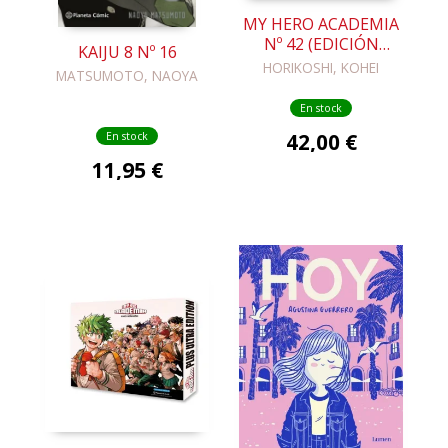
MY HERO ACADEMIA
Nº 42 (EDICIÓN
KAIJU 8 Nº 16
ESPECIAL COFRE)
HORIKOSHI, KOHEI
MATSUMOTO, NAOYA
En stock
42,00 €
En stock
11,95 €