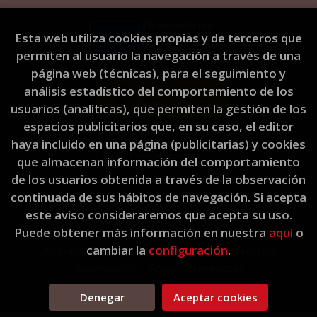
Esta web utiliza cookies propias y de terceros que
permiten al usuario la navegación a través de una
página web (técnicas), para el seguimiento y
análisis estadístico del comportamiento de los
usuarios (analíticas), que permiten la gestión de los
espacios publicitarios que, en su caso, el editor
haya incluido en una página (publicitarias) y cookies
que almacenan información del comportamiento
de los usuarios obtenida a través de la observación
continuada de sus hábitos de navegación. Si acepta
este aviso consideraremos que acepta su uso.
Puede obtener más información en nuestra
aquí
o
cambiar la
configuración
.
2026 ©
L'Eixam Llibres
. Todos los Derechos
Reservados |
Grupo Trevenque
Denegar
Aceptar cookies