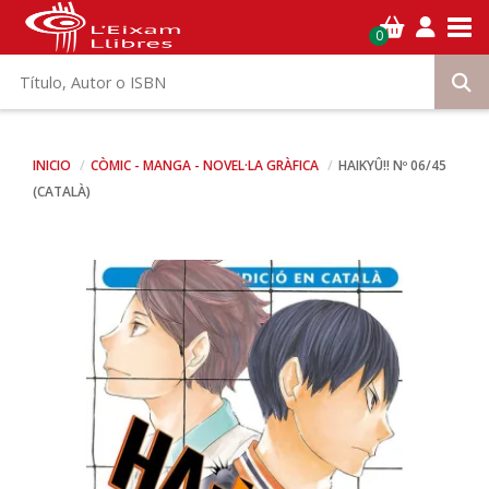
Tog
0
INICIO
CÒMIC - MANGA - NOVEL·LA GRÀFICA
HAIKYÛ!! Nº 06/45
(CATALÀ)