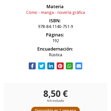
Materia
Còmic - manga - novel·la gràfica
ISBN:
978-84-1140-751-9
Páginas:
192
Encuadernación:
Rústica
8,50 €
IVA incluido
Disponible en 1 semana