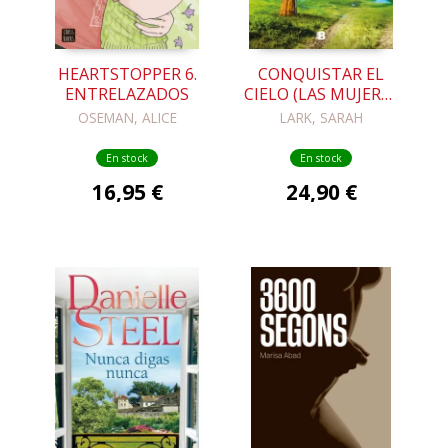
HEARTSTOPPER 6.
CONQUISTAR EL
ENTRELAZADOS
CIELO (LAS MUJERES
HARD 2)
OSEMAN, ALICE
LARK, SARAH
En stock
En stock
16,95 €
24,90 €