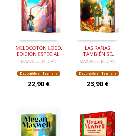
MELOCOTÓN LOCO.
LAS RANAS
EDICIÓN ESPECIAL.
TAMBIÉN SE
ENAMORAN.
MAXWELL, MEGAN
MAXWELL, MEGAN
EDICIÓN ESPECIAL.
Disponible en 1 semana
Disponible en 1 semana
22,90 €
23,90 €