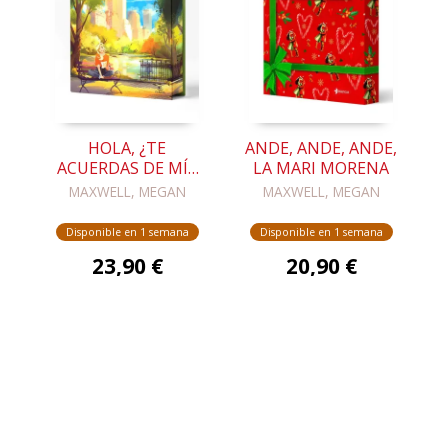
HOLA, ¿TE
ANDE, ANDE, ANDE,
ACUERDAS DE MÍ?.
LA MARI MORENA
EDICIÓN ESPECIAL.
MAXWELL, MEGAN
MAXWELL, MEGAN
Disponible en 1 semana
Disponible en 1 semana
23,90 €
20,90 €