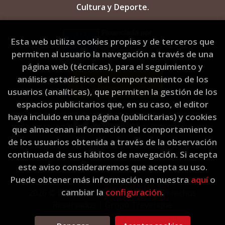
Cultura y Deporte.
Esta web utiliza cookies propias y de terceros que
permiten al usuario la navegación a través de una
página web (técnicas), para el seguimiento y
análisis estadístico del comportamiento de los
usuarios (analíticas), que permiten la gestión de los
espacios publicitarios que, en su caso, el editor
haya incluido en una página (publicitarias) y cookies
que almacenan información del comportamiento
de los usuarios obtenida a través de la observación
continuada de sus hábitos de navegación. Si acepta
este aviso consideraremos que acepta su uso.
Puede obtener más información en nuestra
aquí
o
cambiar la
configuración
.
2026 ©
L'Eixam Llibres
. Todos los Derechos
Reservados |
Grupo Trevenque