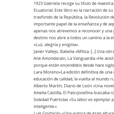
1923 Gabriela recoge su título de maestra.
Ecuatorial. Este libro es la narración de s
trasfondo de la República, la Revolución 
importante papel de la enseñanza y de aqu
apenas nos atrevemos a reconocer y una pr
destino nos abre a todos un camino a la e
«Luz, alegría y enigma».
Javier Vallejo, Babelia «Mítica. [...] Una ob
Ane Amondarain, La Vanguardia «He asistid
porque están encendidos desde hace siglos
Lara Moreno«La edición definitiva de una o
educación de calidad, la vuelta al mundo ru
Alberto Martín, Diario de León «Una novela
Amelia Castilla, El País«Josefina buscaba 
Soledad Puértolas «Su labor es ejemplar p
inteligente.»
Luis Goytisolo «Una autora de gran altura q