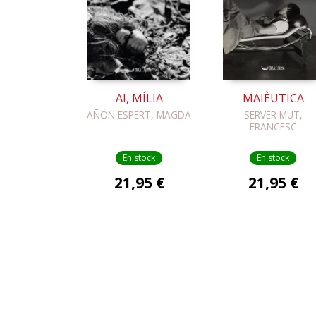
AI, MÍLIA
MAIÈUTICA
AÑÓN ESPERT, MAGDA
SERVER MUT,
FRANCESC
En stock
En stock
21,95 €
21,95 €