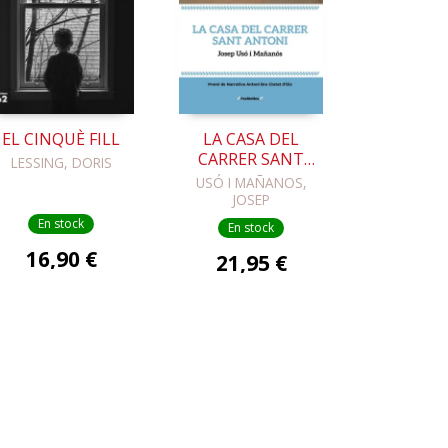
EL CINQUÈ FILL
LA CASA DEL
CARRER SANT
LESSING, DORIS
ANTONI
USÓ I MAÑANOS,
JOSEP
En stock
En stock
16,90 €
21,95 €