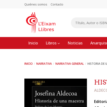
Quiénes somos
Contacto
Inicio
Libros
Noticias
Anarqui
INICIO
NARRATIVA
NARRATIVA GENERAL
HISTORIA DE 
HIS
ALDECO
Editori