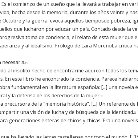
 Es el comienzo de un sueño que la llevará a trabajar en va
u vida, hecha desde la memoria, durante los años veinte y hast
de Octubre y la guerra, evoca aquellos tiemposde pobreza, ig
ellos que lucharon por educar un país. Contado desde la ve
ogresiva toma de conciencia, el relato de esta mujer que en
speranza y al idealismo. Prólogo de Lara MorenoLa crítica ha
ra necesaria».
o al insólito hecho de encontrarme aquí con todos los tema
. En este libro he encontrado la conciencia. Parece hablarno
bra fundamental en la literatura española: [...] una novela e
ral y la defensa de los derechos de la mujer.»
 precursora de la "memoria histórica". [...] Un referente de 
compartir una visión de lucha y de búsqueda de la identidad.»
ara generaciones enteras de chicos y chicas. Era una noveli
ue ha llevado las letras castellanas por todo el mundo. [...] 