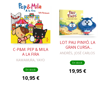
LOT PAU PINYÓ. LA
GRAN CURSA
C-P&M. PEP & MILA
MARRÓ + NINO
ANDRÉS, JOSÉ CARLOS
A LA FIRA
KAWAMURA, YAYO
En stock
19,95 €
En stock
10,95 €