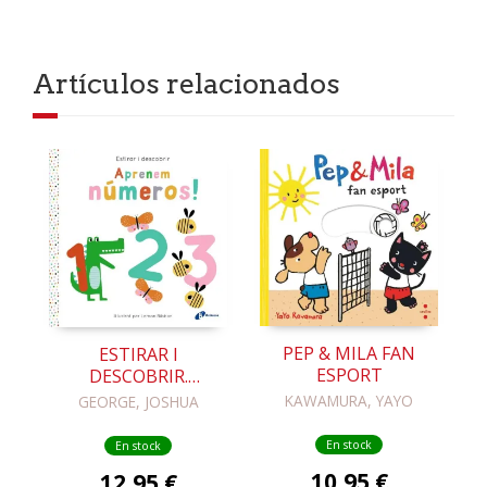
Artículos relacionados
PEP & MILA FAN
ESTIRAR I
ESPORT
DESCOBRIR.
APRENEM
KAWAMURA, YAYO
GEORGE, JOSHUA
NÚMEROS!
En stock
En stock
10,95 €
12,95 €