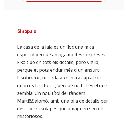
Sinopsis
La casa de la iaia és un lloc una mica
especial perquè amaga moltes sorpreses...
Fixa't bé en tots els detalls, però vigila,
perquè et pots endur més d'un ensurt!
I, sobretot, recorda això: mira cap al cel
quan es faci fosc..., perquè no tot és el que
sembla! Un nou títol del tàndem
Martí&Salomó, amb una pila de detalls per
descobrir i solapes que amaguen secrets
misteriosos.