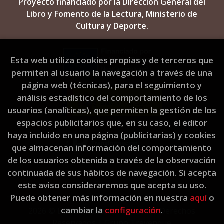
Proyecto financiado por la Dirección General del
Libro y Fomento de la Lectura, Ministerio de
Cultura y Deporte.
Esta web utiliza cookies propias y de terceros que
permiten al usuario la navegación a través de una
página web (técnicas), para el seguimiento y
análisis estadístico del comportamiento de los
usuarios (analíticas), que permiten la gestión de los
espacios publicitarios que, en su caso, el editor
haya incluido en una página (publicitarias) y cookies
que almacenan información del comportamiento
de los usuarios obtenida a través de la observación
continuada de sus hábitos de navegación. Si acepta
este aviso consideraremos que acepta su uso.
Puede obtener más información en nuestra
aquí
o
cambiar la
configuración
.
2026 ©
L'Eixam Llibres
. Todos los Derechos
Reservados |
Grupo Trevenque