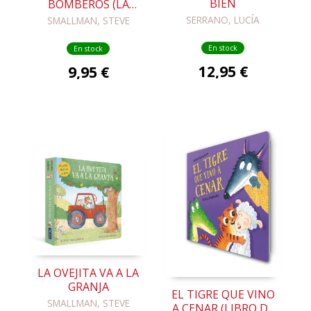
BIEN
BOMBEROS (LA
OVEJITA QUE VINO
SERRANO, LUCÍA
SMALLMAN, STEVE
A CENAR. LIBRO DE
CARTÓN CON MECA
En stock
En stock
12,95 €
9,95 €
LA OVEJITA VA A LA
GRANJA
EL TIGRE QUE VINO
SMALLMAN, STEVE
A CENAR (LIBRO DE