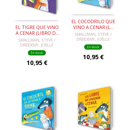
EL COCODRILO QUE
VINO A CENAR (LA
EL TIGRE QUE VINO
OVEJITA QUE VINO
A CENAR (LIBRO DE
SMALLMAN, STEVE /
A CENAR. LIBRO DE
CARTÓN)
DREIDEMY, JOËLLE
SMALLMAN, STEVE /
CARTÓN)
DREIDEMY, JOËLLE
En stock
En stock
10,95 €
10,95 €