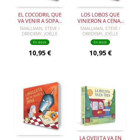
LOS LOBOS QUE
EL COCODRIL QUE
VINIERON A CENAR
VA VENIR A SOPAR
(LA OVEJITA QUE
(L'OVELLETA QUE
SMALLMAN, STEVE /
SMALLMAN, STEVE /
VINO A CENAR.
VA VENIR A SOPAR.
DREIDEMY, JOËLLE
DREIDEMY, JOËLLE
LIBRO DE CARTÓN)
LLIBRE DE CAR
En stock
En stock
10,95 €
10,95 €
LA OVEJITA VA EN