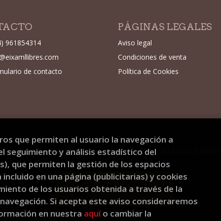
TACTO
PÁGINAS LEGALES
4) 961854314
Aviso legal
o@eixamllibres.com
Condiciones de venta
mulario de contacto
Política de Cookies
eros que permiten al usuario la navegación a
Dirección General del Libro y Fomento de la Lectura, Mini
l seguimiento y análisis estadístico del
), que permiten la gestión de los espacios
a incluido en una página (publicitarias) y cookies
ento de los usuarios obtenida a través de la
 navegación. Si acepta este aviso consideraremos
formación en nuestra
aquí
o cambiar la