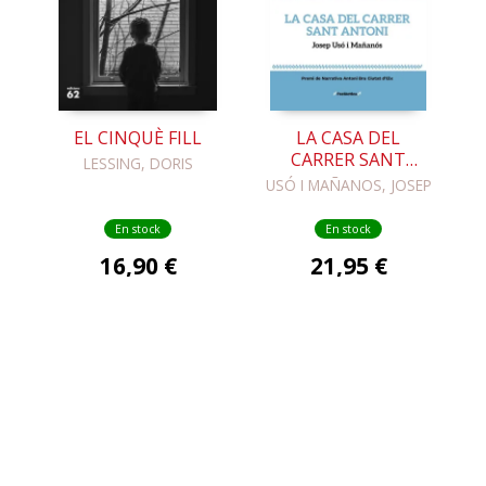
EL CINQUÈ FILL
LA CASA DEL
CARRER SANT
LESSING, DORIS
ANTONI
USÓ I MAÑANOS, JOSEP
En stock
En stock
16,90 €
21,95 €