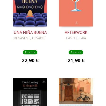
UNA NIÑA BUENA
AFTERWORK
BENAVENT, ELÍSABET
CASTEL, LAIA
En stock
En stock
22,90 €
21,90 €