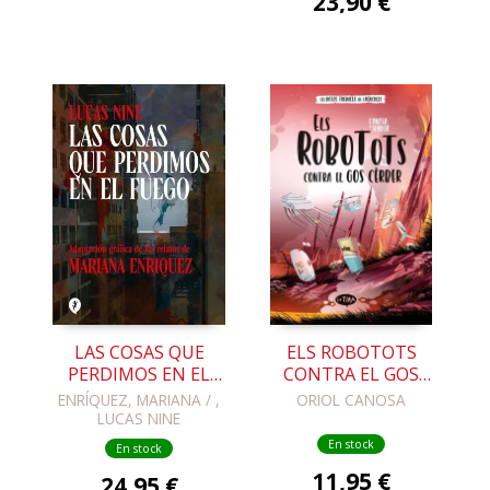
23,90 €
LAS COSAS QUE
ELS ROBOTOTS
PERDIMOS EN EL
CONTRA EL GOS
FUEGO
CÈRBER
ENRÍQUEZ, MARIANA / ,
ORIOL CANOSA
LUCAS NINE
En stock
En stock
11,95 €
24,95 €