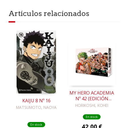
Artículos relacionados
MY HERO ACADEMIA
Nº 42 (EDICIÓN
KAIJU 8 Nº 16
ESPECIAL COFRE)
HORIKOSHI, KOHEI
MATSUMOTO, NAOYA
En stock
42,00 €
En stock