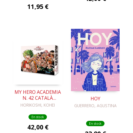
11,95 €
MY HERO ACADEMIA
N. 42 CATALÀ
HOY
(EDICIÓ ESPECIAL
HORIKOSHI, KOHEI
GUERRERO, AGUSTINA
COFE)
En stock
En stock
42,00 €