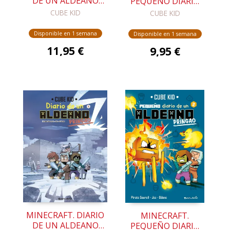
DE UN ALDEANO
PEQUEÑO DIARIO
PRINGAO. CÓMIC 6
DE UN ALDEANO
CUBE KID
CUBE KID
PRINGAO 3
Disponible en 1 semana
Disponible en 1 semana
11,95 €
9,95 €
MINECRAFT. DIARIO
MINECRAFT.
DE UN ALDEANO
PEQUEÑO DIARIO