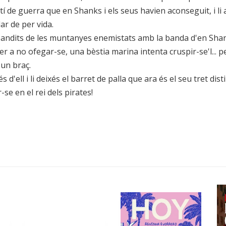
tí de guerra que en Shanks i els seus havien aconseguit, i li 
ar de per vida.
andits de les muntanyes enemistats amb la banda d'en Shanks,
 a no ofegar-se, una bèstia marina intenta cruspir-se'l... pe
 un braç.
ll i li deixés el barret de palla que ara és el seu tret distint
se en el rei dels pirates!