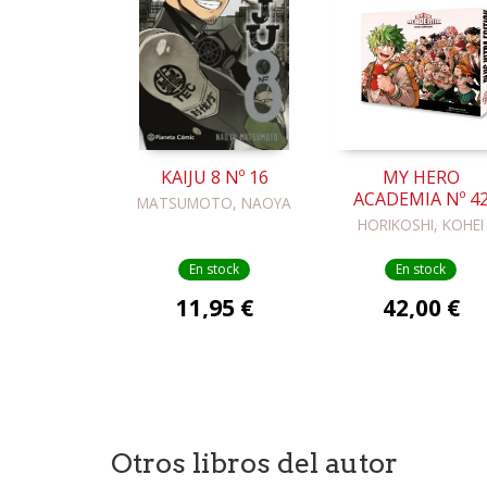
KAIJU 8 Nº 16
MY HERO
ACADEMIA Nº 4
MATSUMOTO, NAOYA
(EDICIÓN ESPECI
HORIKOSHI, KOHEI
COFRE)
En stock
En stock
11,95 €
42,00 €
Otros libros del autor