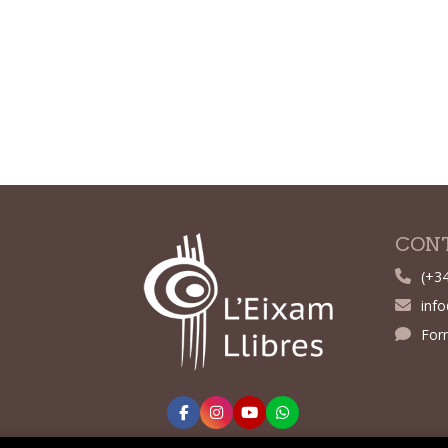
CON
(+3
inf
For