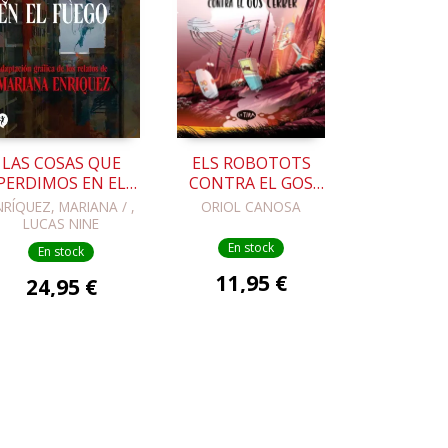
LAS COSAS QUE
ELS ROBOTOTS
PERDIMOS EN EL
CONTRA EL GOS
FUEGO
CÈRBER
NRÍQUEZ, MARIANA / ,
ORIOL CANOSA
LUCAS NINE
En stock
En stock
11,95 €
24,95 €