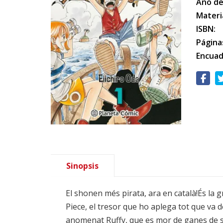
Año de
Materi
ISBN:
Página
Encuad
Sinopsis
El shonen més pirata, ara en català!És la 
Piece, el tresor que ho aplega tot que va d
anomenat Ruffy, que es mor de ganes de sa