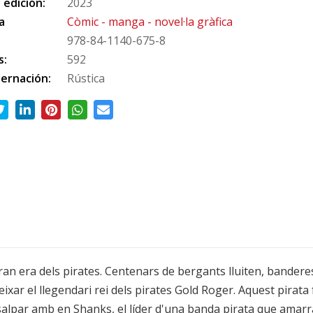
 edición:
2023
a
Còmic - manga - novel·la gràfica
978-84-1140-675-8
s:
592
ernación:
Rústica
gran era dels pirates. Centenars de bergants lluiten, bandere
eixar el llegendari rei dels pirates Gold Roger. Aquest pirata
lpar amb en Shanks, el líder d'una banda pirata que amarra e