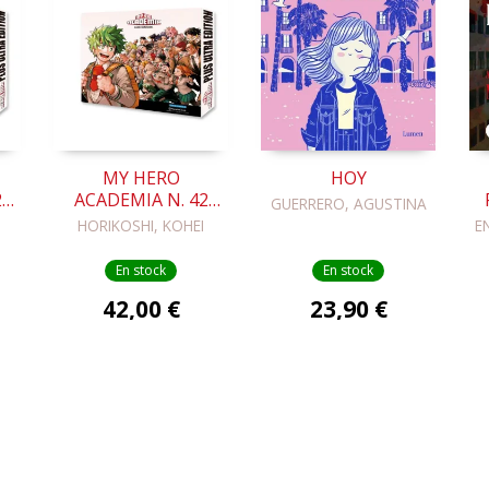
MY HERO
HOY
2
ACADEMIA N. 42
GUERRERO, AGUSTINA
AL
CATALÀ (EDICIÓ
HORIKOSHI, KOHEI
E
ESPECIAL COFE)
En stock
En stock
42,00 €
23,90 €