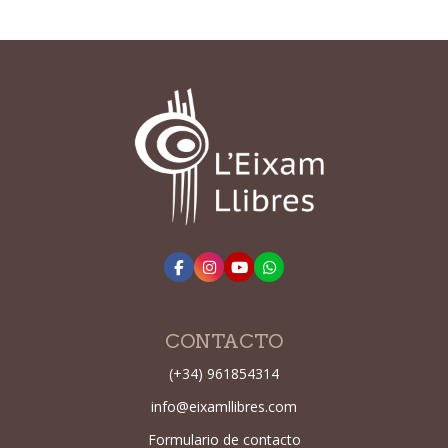
CONTACTO
(+34) 961854314
info@eixamllibres.com
Formulario de contacto