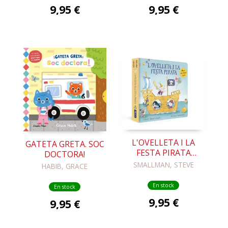
AMB
AMB
9,95 €
9,95 €
L'OVELLETA I LA
GATETA GRETA. SOC
FESTA PIRATA
DOCTORA!
(LLIBRE DE CARTRÓ)
SMALLMAN, STEVE
HABIB, GRACE
En stock
En stock
9,95 €
9,95 €