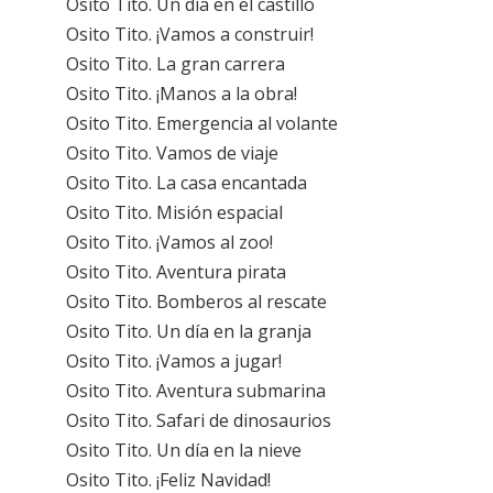
Osito Tito. Un día en el castillo
Osito Tito. ¡Vamos a construir!
Osito Tito. La gran carrera
Osito Tito. ¡Manos a la obra!
Osito Tito. Emergencia al volante
Osito Tito. Vamos de viaje
Osito Tito. La casa encantada
Osito Tito. Misión espacial
Osito Tito. ¡Vamos al zoo!
Osito Tito. Aventura pirata
Osito Tito. Bomberos al rescate
Osito Tito. Un día en la granja
Osito Tito. ¡Vamos a jugar!
Osito Tito. Aventura submarina
Osito Tito. Safari de dinosaurios
Osito Tito. Un día en la nieve
Osito Tito. ¡Feliz Navidad!