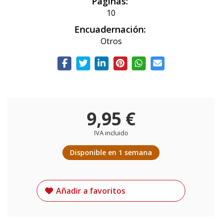
Páginas:
10
Encuadernación:
Otros
9,95 €
IVA incluido
Disponible en 1 semana
Añadir a favoritos