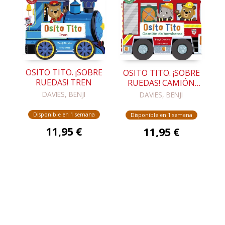
OSITO TITO. ¡SOBRE
OSITO TITO. ¡SOBRE
RUEDAS! TREN
RUEDAS! CAMIÓN
DE BOMBEROS
DAVIES, BENJI
DAVIES, BENJI
Disponible en 1 semana
Disponible en 1 semana
11,95 €
11,95 €