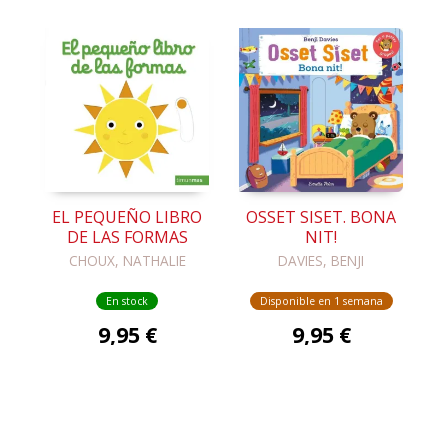
EL PEQUEÑO LIBRO
OSSET SISET. BONA
DE LAS FORMAS
NIT!
CHOUX, NATHALIE
DAVIES, BENJI
En stock
Disponible en 1 semana
9,95 €
9,95 €