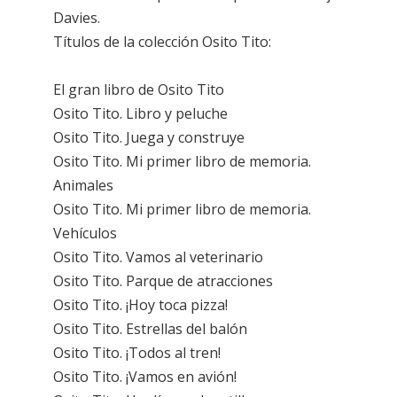
Davies.
Títulos de la colección Osito Tito:
El gran libro de Osito Tito
Osito Tito. Libro y peluche
Osito Tito. Juega y construye
Osito Tito. Mi primer libro de memoria.
Animales
Osito Tito. Mi primer libro de memoria.
Vehículos
Osito Tito. Vamos al veterinario
Osito Tito. Parque de atracciones
Osito Tito. ¡Hoy toca pizza!
Osito Tito. Estrellas del balón
Osito Tito. ¡Todos al tren!
Osito Tito. ¡Vamos en avión!