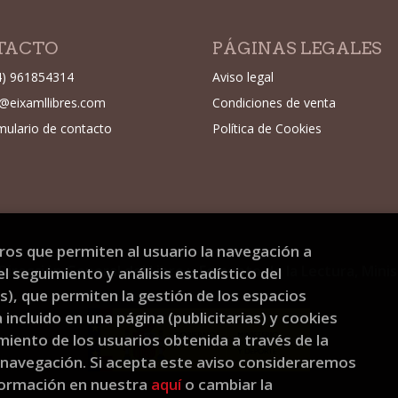
TACTO
PÁGINAS LEGALES
4) 961854314
Aviso legal
o@eixamllibres.com
Condiciones de venta
mulario de contacto
Política de Cookies
eros que permiten al usuario la navegación a
Dirección General del Libro y Fomento de la Lectura, Mini
l seguimiento y análisis estadístico del
), que permiten la gestión de los espacios
a incluido en una página (publicitarias) y cookies
ento de los usuarios obtenida a través de la
 navegación. Si acepta este aviso consideraremos
formación en nuestra
aquí
o cambiar la