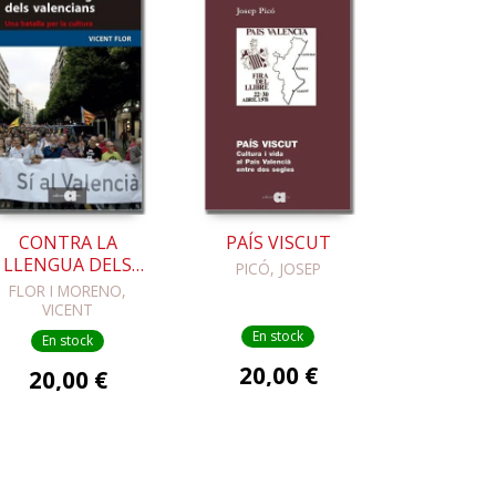
CONTRA LA
PAÍS VISCUT
LLENGUA DELS
PICÓ, JOSEP
VALENCIANS
FLOR I MORENO,
VICENT
En stock
En stock
20,00 €
20,00 €