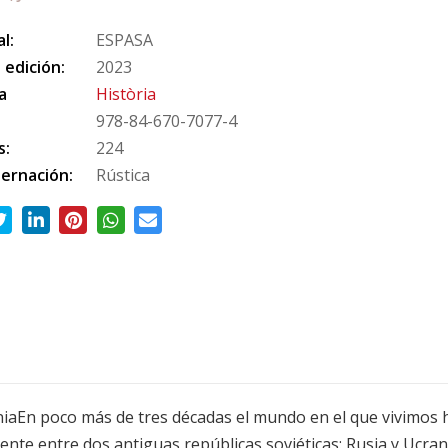
al:
ESPASA
 edición:
2023
a
Història
978-84-670-7077-4
s:
224
ernación:
Rústica
aniaEn poco más de tres décadas el mundo en el que vivimos
liente entre dos antiguas repúblicas soviéticas: Rusia y Ucran