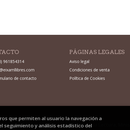
TACTO
PÁGINAS LEGALES
4) 961854314
Aviso legal
o@eixamllibres.com
Condiciones de venta
mulario de contacto
Política de Cookies
eros que permiten al usuario la navegación a
Dirección General del Libro y Fomento de la Lectura, Mini
l seguimiento y análisis estadístico del