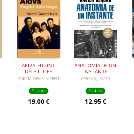
AKIVA. FUGINT
ANATOMÍA DE UN
DELS LLOPS
INSTANTE
GARCIA DEVÍS, VICENT
CERCAS, JAVIER
En stock
En stock
19,00 €
12,95 €