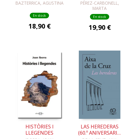
PÁJARO OSCURO
BAZTERRICA, AGUSTINA
PÉREZ-CARBONELL,
MARTA
En stock
En stock
18,90 €
19,90 €
HISTÒRIES I
LAS HEREDERAS
LLEGENDES
(60.º ANIVERSARIO
DE ALFAGUARA)