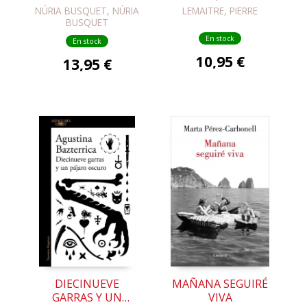
GLORIOSOS 2)
NÚRIA BUSQUET, NÚRIA
LEMAITRE, PIERRE
BUSQUET
En stock
En stock
10,95 €
13,95 €
DIECINUEVE
MAÑANA SEGUIRÉ
GARRAS Y UN
VIVA