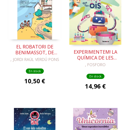
EL ROBATORI DE
EXPERIMENTEM! LA
BENIMASSOT, DE
QUÍMICA DE LES
MANEL ARCOS I
, JORDI RAÜL VERDÚ PONS
COSES QUE FAN OIS
MARTÍNEZ
, FOSFORO
En stock
En stock
10,50 €
14,96 €