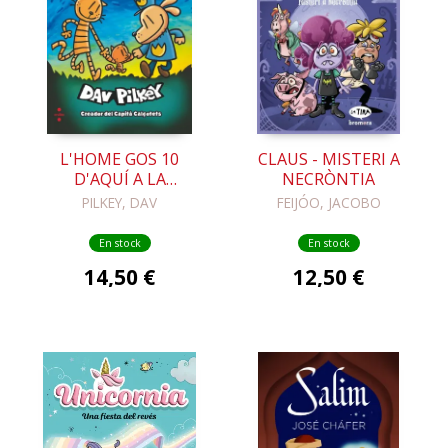
L'HOME GOS 10
CLAUS - MISTERI A
D'AQUÍ A LA
NECRÒNTIA
MATERNITAT
PILKEY, DAV
FEIJÓO, JACOBO
En stock
En stock
14,50 €
12,50 €