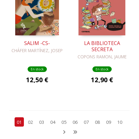
SALIM -CS-
LA BIBLIOTECA
SECRETA
CHÁFER MARTÍNEZ, JOSEP
COPONS RAMON, JAUME
En stock
En stock
12,50 €
12,90 €
01
02
03
04
05
06
07
08
09
10