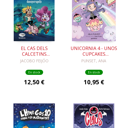
EL CAS DELS
UNICORNIA 4 - UNOS
CALCETINS
CUPCAKES
DESAPAREGUTS
INCREÍBLES
JACOBO FEIJÓO
PUNSET, ANA
En stock
En stock
12,50 €
10,95 €