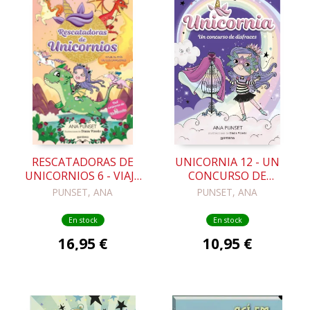
RESCATADORAS DE
UNICORNIA 12 - UN
UNICORNIOS 6 - VIAJE
CONCURSO DE
AL PAÍS DE LOS
DISFRACES
PUNSET, ANA
PUNSET, ANA
DRAGONES
En stock
En stock
16,95 €
10,95 €