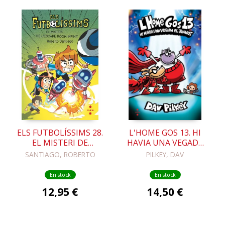
ELS FUTBOLÍSSIMS 28.
L'HOME GOS 13. HI
EL MISTERI DE
HAVIA UNA VEGADA
L'ESCAPE ROOM
EL JOANOT
SANTIAGO, ROBERTO
PILKEY, DAV
INFINIT
En stock
En stock
12,95 €
14,50 €