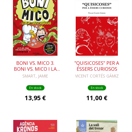
BONI VS. MICO 3.
"QUISICOSES" PER A
BONI VS. MICO I LA
ÉSSERS CURIOSOS
LLIGA DE LA
SMART, JAMIE
VICENT CORTÉS GÁMIZ
DESTRUCCIÓ
En stock
En stock
13,95 €
11,00 €