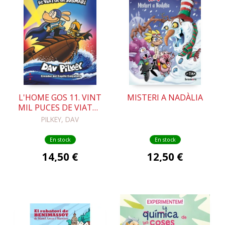
L'HOME GOS 11. VINT
MISTERI A NADÀLIA
MIL PUCES DE VIATGE
SUBMARÍ
PILKEY, DAV
En stock
En stock
14,50 €
12,50 €