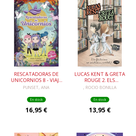
RESCATADORAS DE
LUCAS KENT & GRETA
UNICORNIOS 8 - VIAJE
ROUGE 2. ELS
AL PAÍS DE LOS ELFOS
FANTASMES NO
PUNSET, ANA
, ROCIO BONILLA
EXISTEIXEN, VERITAT?
En stock
En stock
16,95 €
13,95 €