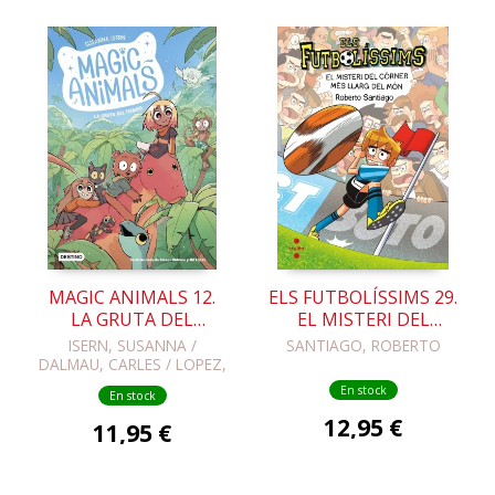
MAGIC ANIMALS 12.
ELS FUTBOLÍSSIMS 29.
LA GRUTA DEL
EL MISTERI DEL
TIEMPO
CÓRNER MÉS LLARG
ISERN, SUSANNA /
SANTIAGO, ROBERTO
DEL MÓN
DALMAU, CARLES / LOPEZ,
NIL
En stock
En stock
12,95 €
11,95 €