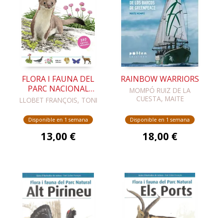
FLORA I FAUNA DEL
RAINBOW WARRIORS
PARC NACIONAL
MOMPÓ RUIZ DE LA
AIGÜESTORTES
CUESTA, MAITE
LLOBET FRANÇOIS, TONI
ESTANY DE SANT
MAURICI
Disponible en 1 semana
Disponible en 1 semana
13,00 €
18,00 €