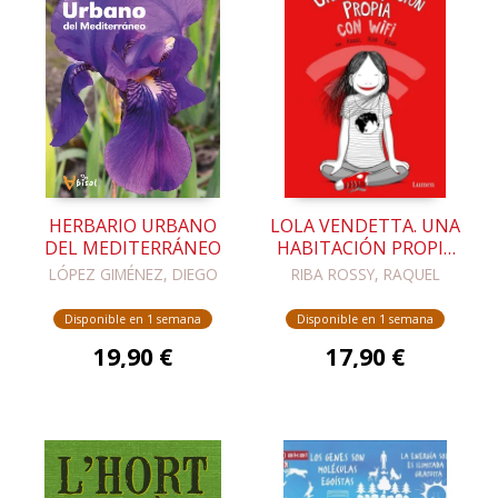
HERBARIO URBANO
LOLA VENDETTA. UNA
DEL MEDITERRÁNEO
HABITACIÓN PROPIA
CON WIFI
LÓPEZ GIMÉNEZ, DIEGO
RIBA ROSSY, RAQUEL
Disponible en 1 semana
Disponible en 1 semana
19,90 €
17,90 €