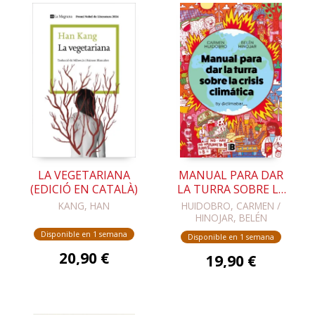
LA VEGETARIANA
MANUAL PARA DAR
(EDICIÓ EN CATALÀ)
LA TURRA SOBRE LA
CRISIS CLIMÁTICA
KANG, HAN
HUIDOBRO, CARMEN /
HINOJAR, BELÉN
Disponible en 1 semana
Disponible en 1 semana
20,90 €
19,90 €