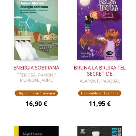
ENERGIA SOBIRANA
BRUNA LA BRUIXA I EL
SECRET DE
TREMOSA, RAMON /
L'ENCANTADA
MORRON, JAUME
ALAPONT, PASQUAL
Disponible en 1 semana
Disponible en 1 semana
16,90 €
11,95 €