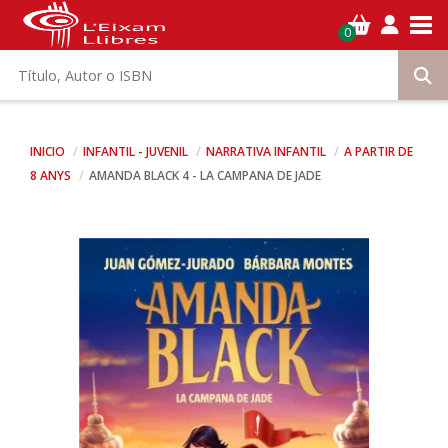
Tog
0
INICIO
INFANTIL - JUVENIL
NARRATIVA INFANTIL
A PARTIR DE
8 ANYS
AMANDA BLACK 4 - LA CAMPANA DE JADE