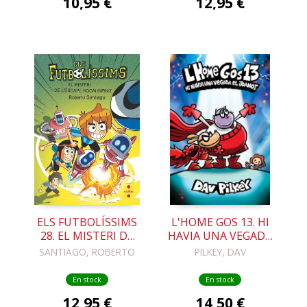
10,95 €
12,95 €
ELS FUTBOLÍSSIMS
L'HOME GOS 13. HI
28. EL MISTERI DE
HAVIA UNA VEGADA
L'ESCAPE ROOM
EL JOANOT
SANTIAGO, ROBERTO
PILKEY, DAV
INFINIT
En stock
En stock
12,95 €
14,50 €