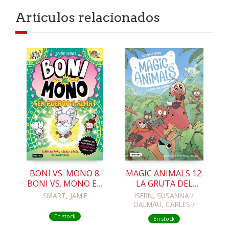
Artículos relacionados
BONI VS. MONO 8.
MAGIC ANIMALS 12.
BONI VS. MONO EN
LA GRUTA DEL
PUERCO Y ALMA
TIEMPO
SMART, JAMIE
ISERN, SUSANNA /
DALMAU, CARLES /
LOPEZ, NIL
En stock
En stock