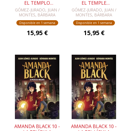
EL TEMPLO
EL TEMPLE
OLVIDADO
OBLIDAT
GÓMEZ-JURADO, JUAN /
GÓMEZ-JURADO, JUAN /
MONTES, BÁRBARA
MONTES, BÁRBARA
Disponible en 1 semana
Disponible en 1 semana
15,95 €
15,95 €
AMANDA BLACK 10 -
AMANDA BLACK 10 -