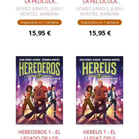
LA PELÍCULA
LA PEL·LÍCULA
MALDITA
MALEÏDA
GÓMEZ-JURADO, JUAN /
GÓMEZ-JURADO, JUAN /
MONTES, BÁRBARA
MONTES, BÁRBARA
Disponible en 1 semana
Disponible en 1 semana
15,95 €
15,95 €
HEREDEROS 1 - EL
HEREUS 1 - EL
LEGADO DE LOS
LLEGAT DELS