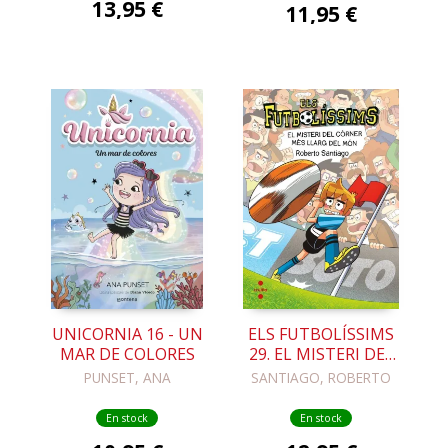
13,95 €
11,95 €
UNICORNIA 16 - UN
ELS FUTBOLÍSSIMS
MAR DE COLORES
29. EL MISTERI DEL
CÓRNER MÉS LLARG
PUNSET, ANA
SANTIAGO, ROBERTO
DEL MÓN
En stock
En stock