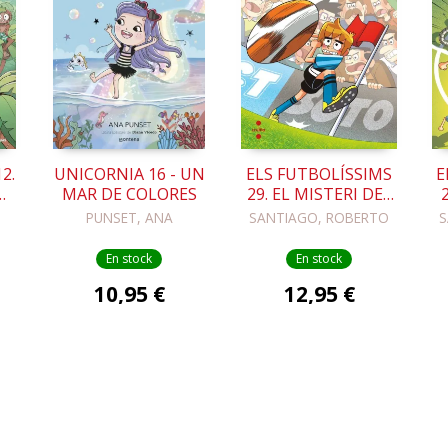
2.
UNICORNIA 16 - UN
ELS FUTBOLÍSSIMS
E
MAR DE COLORES
29. EL MISTERI DEL
CÓRNER MÉS
PUNSET, ANA
SANTIAGO, ROBERTO
S
LLARG DEL MÓN
En stock
En stock
10,95 €
12,95 €