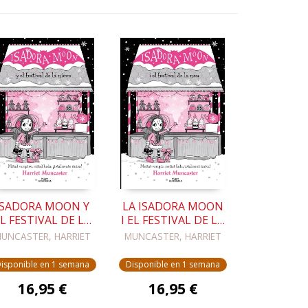
ISADORA MOON Y
LA ISADORA MOON
L FESTIVAL DE LA
I EL FESTIVAL DE LA
NIEVE (GRANDES
NEU (GRANS
UNCASTER, HARRIET
MUNCASTER, HARRIET
HISTORIAS DE
HISTÒRIES DE LA
SADORA MOON 6)
ISADORA MOON 6)
isponible en 1 semana
Disponible en 1 semana
16,95 €
16,95 €