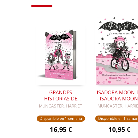
GRANDES
ISADORA MOON 
HISTORIAS DE
- ISADORA MOON
ISADORA MOON 8 -
LA AVENTURA E
MUNCASTER, HARRIET
MUNCASTER, HARRI
ISADORA MOON Y
BICI
LAS
Disponible en 1 semana
Disponible en 1 sema
VAMPIESTRELLAS
16,95 €
10,95 €
DEL POP