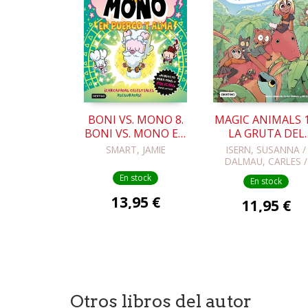
BONI VS. MONO 8.
MAGIC ANIMALS 1
BONI VS. MONO EN
LA GRUTA DEL
PUERCO Y ALMA
TIEMPO
SMART, JAMIE
ISERN, SUSANNA /
DALMAU, CARLES /
LOPEZ, NIL
En stock
En stock
13,95 €
11,95 €
Otros libros del autor