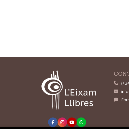
CON
(+3
inf
For