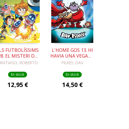
LS FUTBOLÍSSIMS
L'HOME GOS 13. HI
28. EL MISTERI DE
HAVIA UNA VEGADA
L'ESCAPE ROOM
EL JOANOT
ANTIAGO, ROBERTO
PILKEY, DAV
INFINIT
En stock
En stock
12,95 €
14,50 €