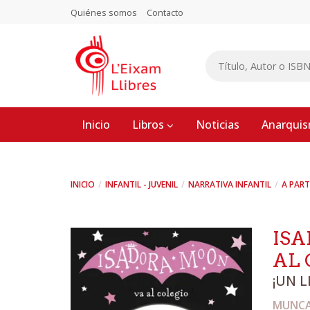
Quiénes somos
Contacto
Inicio
Libros
Noticias
Anarqui
INICIO
INFANTIL - JUVENIL
NARRATIVA INFANTIL
A PART
ISA
AL 
¡UN 
MUNCA