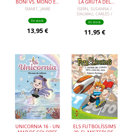
BONI VS. MONO EN
LA GRUTA DEL
PUERCO Y ALMA
TIEMPO
SMART, JAMIE
ISERN, SUSANNA /
DALMAU, CARLES /
LOPEZ, NIL
En stock
En stock
13,95 €
11,95 €
UNICORNIA 16 - UN
ELS FUTBOLÍSSIMS