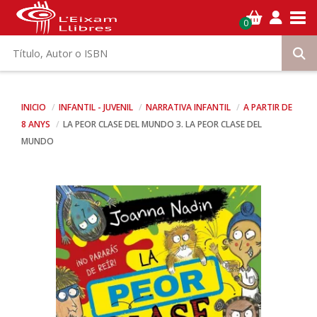
Tog
0
INICIO
INFANTIL - JUVENIL
NARRATIVA INFANTIL
A PARTIR DE
8 ANYS
LA PEOR CLASE DEL MUNDO 3. LA PEOR CLASE DEL
MUNDO