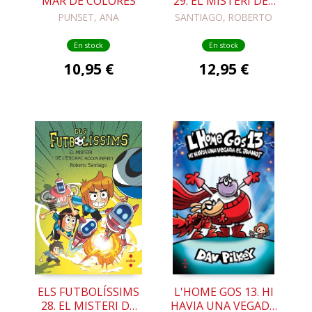
MAR DE COLORES
29. EL MISTERI DEL
CÓRNER MÉS LLARG
PUNSET, ANA
SANTIAGO, ROBERTO
DEL MÓN
En stock
En stock
10,95 €
12,95 €
ELS FUTBOLÍSSIMS
L'HOME GOS 13. HI
28. EL MISTERI DE
HAVIA UNA VEGADA