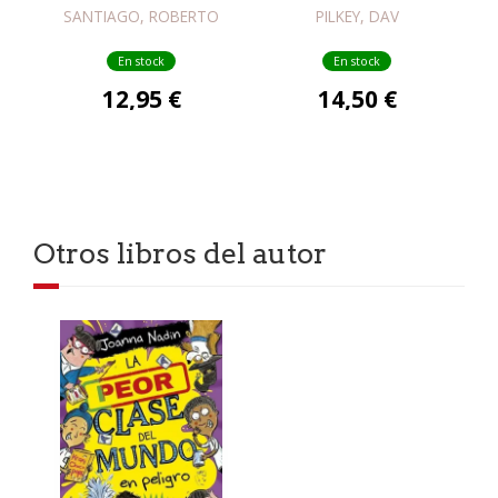
L'ESCAPE ROOM
EL JOANOT
SANTIAGO, ROBERTO
PILKEY, DAV
INFINIT
En stock
En stock
12,95 €
14,50 €
Otros libros del autor