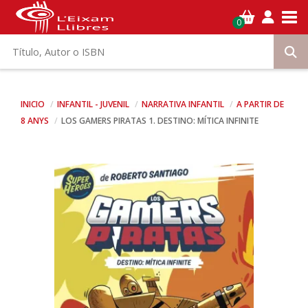
Tog
0
INICIO
INFANTIL - JUVENIL
NARRATIVA INFANTIL
A PARTIR DE
8 ANYS
LOS GAMERS PIRATAS 1. DESTINO: MÍTICA INFINITE