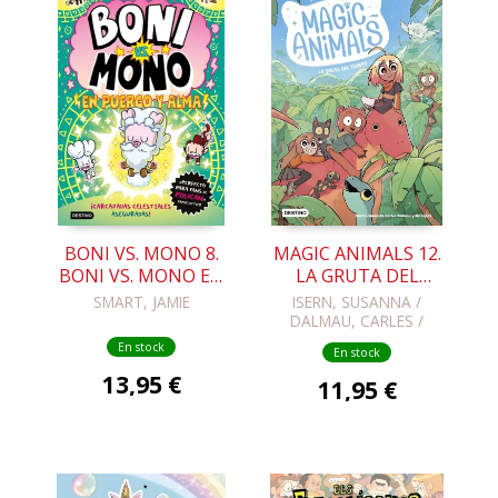
BONI VS. MONO 8.
MAGIC ANIMALS 12.
BONI VS. MONO EN
LA GRUTA DEL
PUERCO Y ALMA
TIEMPO
SMART, JAMIE
ISERN, SUSANNA /
DALMAU, CARLES /
LOPEZ, NIL
En stock
En stock
13,95 €
11,95 €