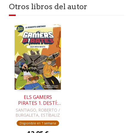
Otros libros del autor
ELS GAMERS
PIRATES 1. DESTÍ:
MÍTICA INFINITE
SANTIAGO, ROBERTO /
BURGALETA, ESTÍBALIZ
Disponible en 1 semana