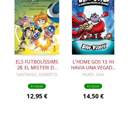
ELS FUTBOLÍSSIMS
L'HOME GOS 13. HI
28. EL MISTERI DE
HAVIA UNA VEGADA
L'ESCAPE ROOM
EL JOANOT
SANTIAGO, ROBERTO
PILKEY, DAV
INFINIT
En stock
En stock
12,95 €
14,50 €