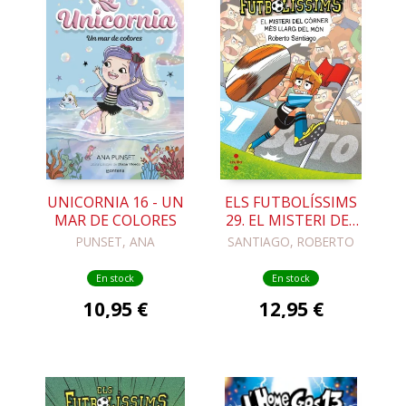
UNICORNIA 16 - UN
ELS FUTBOLÍSSIMS
MAR DE COLORES
29. EL MISTERI DEL
CÓRNER MÉS LLARG
PUNSET, ANA
SANTIAGO, ROBERTO
DEL MÓN
En stock
En stock
10,95 €
12,95 €