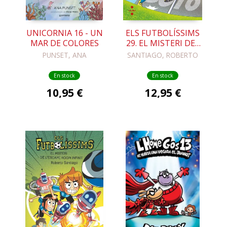
UNICORNIA 16 - UN
ELS FUTBOLÍSSIMS
MAR DE COLORES
29. EL MISTERI DEL
CÓRNER MÉS LLARG
PUNSET, ANA
SANTIAGO, ROBERTO
DEL MÓN
En stock
En stock
10,95 €
12,95 €