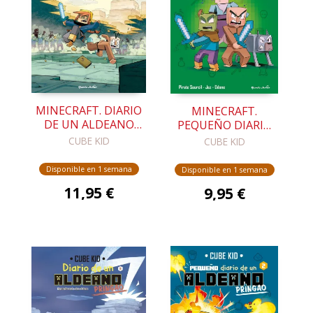
MINECRAFT. DIARIO
MINECRAFT.
DE UN ALDEANO
PEQUEÑO DIARIO
PRINGAO. CÓMIC 6
DE UN ALDEANO
CUBE KID
CUBE KID
PRINGAO 3
Disponible en 1 semana
Disponible en 1 semana
11,95 €
9,95 €