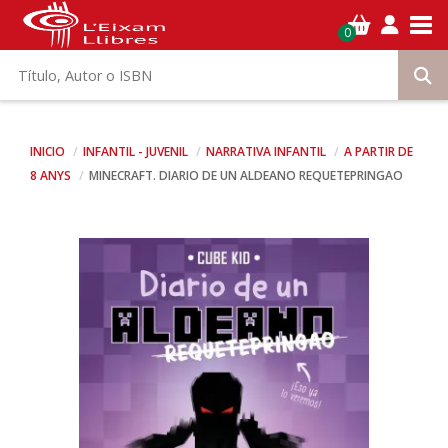
Tog
0
INICIO
INFANTIL - JUVENIL
NARRATIVA INFANTIL
A PARTIR DE
8 ANYS
MINECRAFT. DIARIO DE UN ALDEANO REQUETEPRINGAO