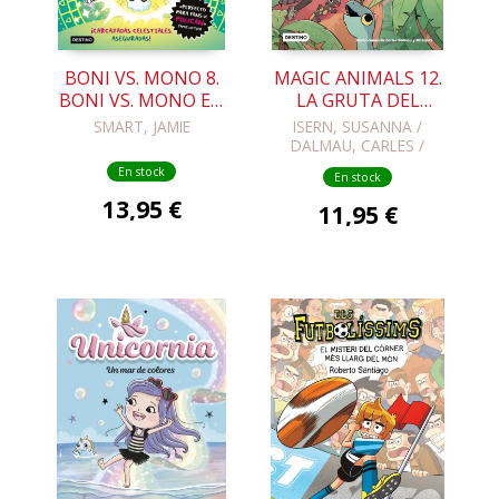
BONI VS. MONO 8.
MAGIC ANIMALS 12.
BONI VS. MONO EN
LA GRUTA DEL
PUERCO Y ALMA
TIEMPO
SMART, JAMIE
ISERN, SUSANNA /
DALMAU, CARLES /
LOPEZ, NIL
En stock
En stock
13,95 €
11,95 €