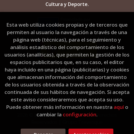
Cultura y Deporte.
Esta web utiliza cookies propias y de terceros que
permiten al usuario la navegación a través de una
página web (técnicas), para el seguimiento y
análisis estadístico del comportamiento de los
usuarios (analíticas), que permiten la gestión de los
espacios publicitarios que, en su caso, el editor
haya incluido en una página (publicitarias) y cookies
que almacenan información del comportamiento
de los usuarios obtenida a través de la observación
continuada de sus hábitos de navegación. Si acepta
este aviso consideraremos que acepta su uso.
Puede obtener más información en nuestra
aquí
o
cambiar la
configuración
.
2026 ©
L'Eixam Llibres
. Todos los Derechos
Reservados |
Grupo Trevenque