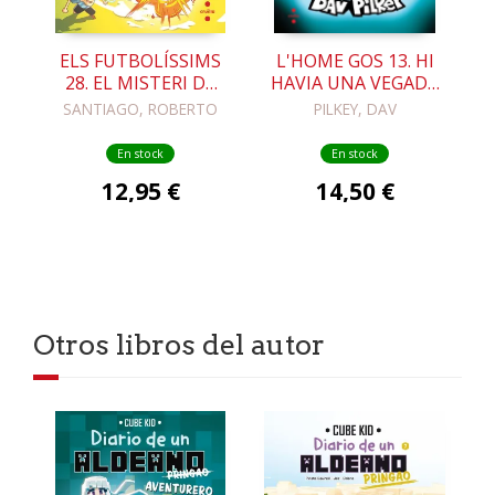
ELS FUTBOLÍSSIMS
L'HOME GOS 13. HI
28. EL MISTERI DE
HAVIA UNA VEGADA
L'ESCAPE ROOM
EL JOANOT
SANTIAGO, ROBERTO
PILKEY, DAV
INFINIT
En stock
En stock
12,95 €
14,50 €
Otros libros del autor